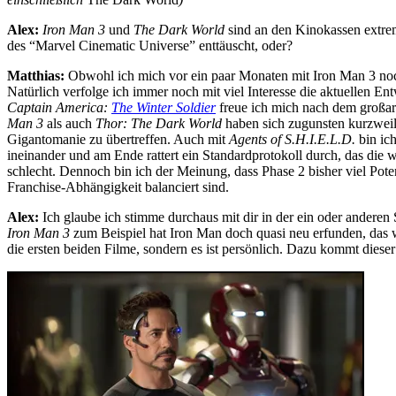
Alex:
Iron Man 3
und
The Dark World
sind an den Kinokassen extre
des “Marvel Cinematic Universe” enttäuscht, oder?
Matthias:
Obwohl ich mich vor ein paar Monaten mit Iron Man 3 noch 
Natürlich verfolge ich immer noch mit viel Interesse die aktuellen 
Captain America:
The Winter Soldier
freue ich mich nach dem großart
Man 3
als auch
Thor: The Dark World
haben sich zugunsten kurzweil
Gigantomanie zu übertreffen. Auch mit
Agents of S.H.I.E.L.D.
bin ich
ineinander und am Ende rattert ein Standardprotokoll durch, das die
schlecht. Dennoch bin ich der Meinung, dass Phase 2 bisher viel Pote
Franchise-Abhängigkeit balanciert sind.
Alex:
Ich glaube ich stimme durchaus mit dir in der ein oder andere
Iron Man 3
zum Beispiel hat Iron Man doch quasi neu erfunden, das wa
die ersten beiden Filme, sondern es ist persönlich. Dazu kommt diese