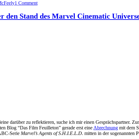
on
McFeely
1 Comment
MCU:
Markus
er den Stand des Marvel Cinematic Univers
&
McFeely
über
Arbeitsweisen,
Quesada
über
die
Netflix-
Shows
lleine darüber zu reflektieren, suche ich mir einen Gesprächspartner.
hten Blog “Das Film Feuilleton” gerade erst eine
Abrechnung
mit dem St
ABC-Serie
Marvel’s Agents of S.H.I.E.L.D.
mitten in der sogenannten P