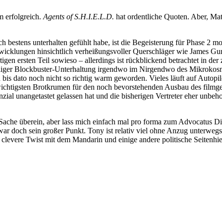
m erfolgreich.
Agents of S.H.I.E.L.D.
hat ordentliche Quoten. Aber, Matt
bestens unterhalten gefühlt habe, ist die Begeisterung für Phase 2 mo
Entwicklungen hinsichtlich verheißungsvoller Querschläger wie James G
igen ersten Teil sowieso – allerdings ist rückblickend betrachtet in d
iger Blockbuster-Unterhaltung irgendwo im Nirgendwo des Mikrokosmos
 bis dato noch nicht so richtig warm geworden. Vieles läuft auf Autopilo
 wichtigsten Brotkrumen für den noch bevorstehenden Ausbau des filmge
nzial unangetastet gelassen hat und die bisherigen Vertreter eher unb
n Sache überein, aber lass mich einfach mal pro forma zum Advocatus 
r doch sein großer Punkt. Tony ist relativ viel ohne Anzug unterwegs 
r clevere Twist mit dem Mandarin und einige andere politische Seitenh