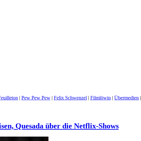
euilleton
|
Pew Pew Pew
|
Felix Schwenzel
|
Filmlöwin
|
Übermedien
en, Quesada über die Netflix-Shows