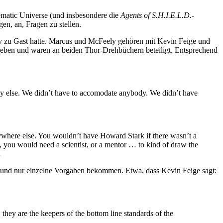
ematic Universe (und insbesondere die
Agents of S.H.I.E.L.D.
-
n, an, Fragen zu stellen.
 zu Gast hatte. Marcus und McFeely gehören mit Kevin Feige und
eben und waren an beiden Thor-Drehbüchern beteiligt. Entsprechend
dy else. We didn’t have to accomodate anybody. We didn’t have
anywhere else. You wouldn’t have Howard Stark if there wasn’t a
ie, you would need a scientist, or a mentor … to kind of draw the
…
 und nur einzelne Vorgaben bekommen. Etwa, dass Kevin Feige sagt:
they are the keepers of the bottom line standards of the