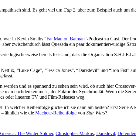
sympathisch sind. Es geht viel um
Cap 2
, aber zum Beispiel auch um die
, war in Kevin Smiths “
Fat Man on Batman
“-Podcast zu Gast. Der Pod
– aber zwischendurch lässt Quesada ein paar dokumentierwürdige Sätze
serie logischerweise bereits feststand, dass die Organisation S.H.I.E.
 Netflix, “Luke Cage”, “Jessica Jones”, “Daredevil” und “Iron Fist” au
efasst.
in werden und es spannend zu sehen sein wird, ob auch hier Crossover
r die man nachdenken muss, der Faktor der Synchronität. Wenn die Seri
mics oder linearen TV und Film-Releases weg.
usst. In welcher Reihenfolge gucke ich sie dann am besten? Erst Serie 
 – ähnlich wie die
Machete-Reihenfolge
von
Star Wars
?
America: The Winter Soldier
,
Christopher Markus
,
Daredevil
,
Defender