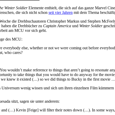
e Winter Soldier
Elemente enthielt, die sich auf das ganze Marvel Cin
enschen, die sich nicht schon
seit vier Jahren
mit dem Thema beschäftige
 Woche die Drehbuchautoren Christopher Markus und Stephen McFeely
e haben die Drehbücher zu
Captain America
und
Winter Soldier
geschri
 Arbeit am MCU vor sich geht.
üge des MCU:
ore everybody else, whether or not we were coming out before everybo
hat, who cares?
. You wouldn’t make reference to things that aren’t going to resonate 
 opportunity to take things that you would have to do anyway for the mov
, we knew it existed (…) so we did things to Bucky in the first movie 
as Universum wenig wissen und sich um ihren einzelnen Film kümmern
sada sitzt, sagen sie unter anderem:
 and (…) Kevin [Feige] will filter their notes down (…). In some ways, 