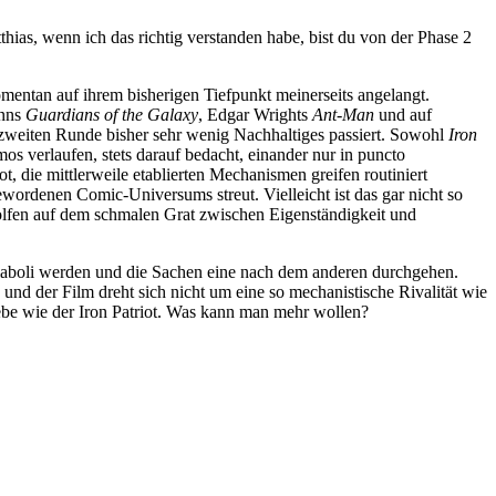
hias, wenn ich das richtig verstanden habe, bist du von der Phase 2
mentan auf ihrem bisherigen Tiefpunkt meinerseits angelangt.
unns
Guardians of the Galaxy
, Edgar Wrights
Ant-Man
und auf
er zweiten Runde bisher sehr wenig Nachhaltiges passiert. Sowohl
Iron
 verlaufen, stets darauf bedacht, einander nur in puncto
t, die mittlerweile etablierten Mechanismen greifen routiniert
wordenen Comic-Universums streut. Vielleicht ist das gar nicht so
eholfen auf dem schmalen Grat zwischen Eigenständigkeit und
Diaboli werden und die Sachen eine nach dem anderen durchgehen.
und der Film dreht sich nicht um eine so mechanistische Rivalität wie
iebe wie der Iron Patriot. Was kann man mehr wollen?