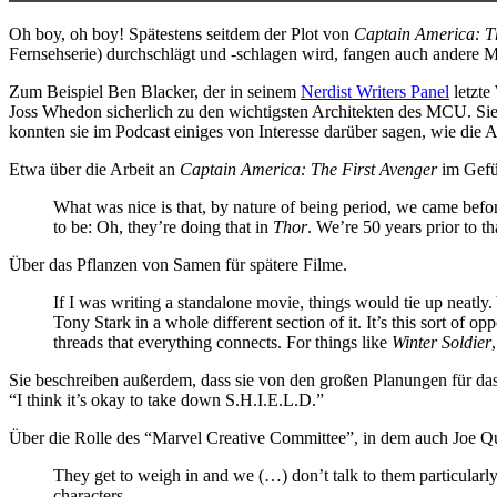
Oh boy, oh boy! Spätestens seitdem der Plot von
Captain America: Th
Fernsehserie) durchschlägt und -schlagen wird, fangen auch andere M
Zum Beispiel Ben Blacker, der in seinem
Nerdist Writers Panel
letzte
Joss Whedon sicherlich zu den wichtigsten Architekten des MCU. Si
konnten sie im Podcast einiges von Interesse darüber sagen, wie die
Etwa über die Arbeit an
Captain America: The First Avenger
im Gef
What was nice is that, by nature of being period, we came bef
to be: Oh, they’re doing that in
Thor
. We’re 50 years prior to t
Über das Pflanzen von Samen für spätere Filme.
If I was writing a standalone movie, things would tie up neatly
Tony Stark in a whole different section of it. It’s this sort of
threads that everything connects. For things like
Winter Soldier
Sie beschreiben außerdem, dass sie von den großen Planungen für d
“I think it’s okay to take down S.H.I.E.L.D.”
Über die Rolle des “Marvel Creative Committee”, in dem auch Joe Que
They get to weigh in and we (…) don’t talk to them particularly
characters.