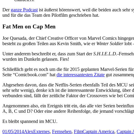
Der
ganze Podcast
ist äußerst hörenswert, weil die beiden auch sehr 
und für die das Team den Pilotfilm geschrieben hat.
Fat Men on Cap Men
Joe Quesada, der Chief Creative Officer von Marvel Comics hingegen
besteht zu großen Teilen aus Kevin Smith, wie er
Winter Soldier
lobt 
Unter anderem beschreibt er, dass zum Start der
S.H.I.E.L.D.
-Fernseh
wurden im Dunkeln gelassen. Fies!
Schließlich geht es noch um die für 2015 geplanten Marvel-Serien für
Seite “Comicbook.com” hat
die interessantesten Zitate
gut zusammeng
Abgesehen davon, dass die Netflix-Serien ebenfalls Teil des MCU se
sehr sehr wenig), denke ich ist die interessanteste Entwicklung, übe
verbunden sind, fällt der zeitliche Faktor der Crossovers wie bei Co
Angenommen also, ein Ereignis tritt ein, das alle vier Serien beeinfl
A, B, C und D? Oder eine andere Reihenfolge, die jemand vorschlägt
Es bleibt spannend im MCU.
Posted
Author
Categories
Tags
01/05/2014
Alex
Externes
,
Fernsehen
,
Film
Captain America
,
Captain 