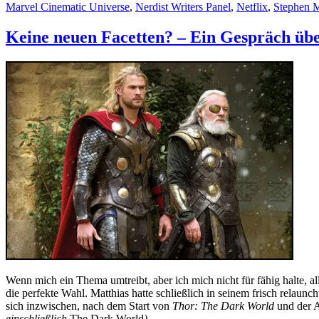
on
Marvel Cinematic Universe
,
Nerdist Writers Panel
,
Netflix
,
Stephen 
Keine neuen Facetten? – Ein Gespräch üb
Wenn mich ein Thema umtreibt, aber ich mich nicht für fähig halte, a
die perfekte Wahl. Matthias hatte schließlich in seinem frisch relaunc
sich inzwischen, nach dem Start von
Thor: The Dark World
und der 
einschließlich
The Dark World
)