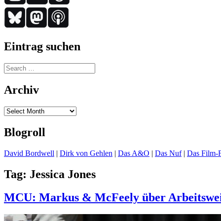
Eintrag suchen
Search
for:
Archiv
Archiv
Blogroll
David Bordwell
|
Dirk von Gehlen
|
Das A&O
|
Das Nuf
|
Das Film-F
Tag:
Jessica Jones
MCU: Markus & McFeely über Arbeitsweis