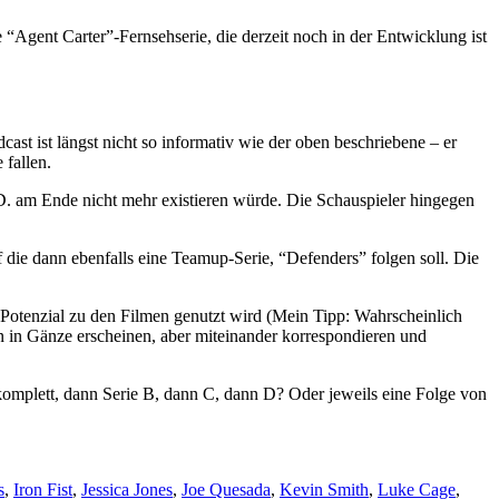
 “Agent Carter”-Fernsehserie, die derzeit noch in der Entwicklung ist
cast ist längst nicht so informativ wie der oben beschriebene – er
 fallen.
L.D. am Ende nicht mehr existieren würde. Die Schauspieler hingegen
f die dann ebenfalls eine Teamup-Serie, “Defenders” folgen soll. Die
-Potenzial zu den Filmen genutzt wird (Mein Tipp: Wahrscheinlich
en in Gänze erscheinen, aber miteinander korrespondieren und
A komplett, dann Serie B, dann C, dann D? Oder jeweils eine Folge von
s
,
Iron Fist
,
Jessica Jones
,
Joe Quesada
,
Kevin Smith
,
Luke Cage
,