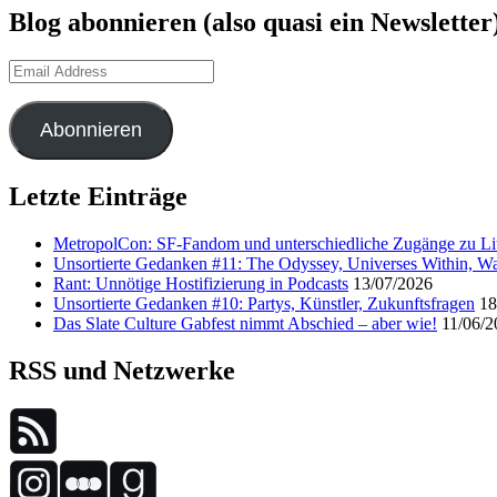
Blog abonnieren (also quasi ein Newsletter
Email
Address
Abonnieren
Letzte Einträge
MetropolCon: SF-Fandom und unterschiedliche Zugänge zu Lit
Unsortierte Gedanken #11: The Odyssey, Universes Within, Wa
Rant: Unnötige Hostifizierung in Podcasts
13/07/2026
Unsortierte Gedanken #10: Partys, Künstler, Zukunftsfragen
18
Das Slate Culture Gabfest nimmt Abschied – aber wie!
11/06/2
RSS und Netzwerke