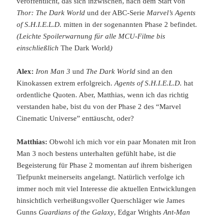
veröffentlicht, das sich inzwischen, nach dem Start von
Thor: The Dark World
und der ABC-Serie
Marvel’s Agents
of S.H.I.E.L.D.
mitten in der sogenannten Phase 2 befindet.
(Leichte Spoilerwarnung für alle MCU-Filme bis
einschließlich
The Dark World
)
Alex:
Iron Man 3
und
The Dark World
sind an den
Kinokassen extrem erfolgreich.
Agents of S.H.I.E.L.D.
hat
ordentliche Quoten. Aber, Matthias, wenn ich das richtig
verstanden habe, bist du von der Phase 2 des “Marvel
Cinematic Universe” enttäuscht, oder?
Matthias:
Obwohl ich mich vor ein paar Monaten mit Iron
Man 3 noch bestens unterhalten gefühlt habe, ist die
Begeisterung für Phase 2 momentan auf ihrem bisherigen
Tiefpunkt meinerseits angelangt. Natürlich verfolge ich
immer noch mit viel Interesse die aktuellen Entwicklungen
hinsichtlich verheißungsvoller Querschläger wie James
Gunns
Guardians of the Galaxy
, Edgar Wrights
Ant-Man