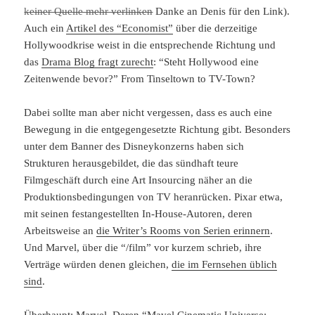
keiner Quelle mehr verlinken
Danke an Denis für den Link).
Auch ein
Artikel des “Economist”
über die derzeitige
Hollywoodkrise weist in die entsprechende Richtung und
das
Drama Blog fragt zurecht
: “Steht Hollywood eine
Zeitenwende bevor?” From Tinseltown to TV-Town?
Dabei sollte man aber nicht vergessen, dass es auch eine
Bewegung in die entgegengesetzte Richtung gibt. Besonders
unter dem Banner des Disneykonzerns haben sich
Strukturen herausgebildet, die das sündhaft teure
Filmgeschäft durch eine Art Insourcing näher an die
Produktionsbedingungen von TV heranrücken. Pixar etwa,
mit seinen festangestellten In-House-Autoren, deren
Arbeitsweise an
die Writer’s Rooms von Serien erinnern
.
Und Marvel, über die “/film” vor kurzem schrieb, ihre
Verträge würden denen gleichen,
die im Fernsehen üblich
sind
.