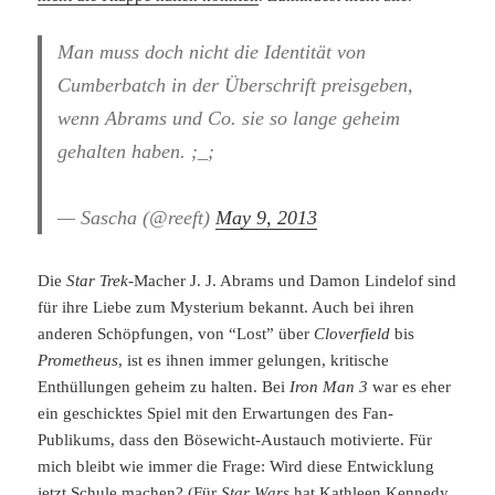
Man muss doch nicht die Identität von
Cumberbatch in der Überschrift preisgeben,
wenn Abrams und Co. sie so lange geheim
gehalten haben. ;_;
— Sascha (@reeft)
May 9, 2013
Die
Star Trek
-Macher J. J. Abrams und Damon Lindelof sind
für ihre Liebe zum Mysterium bekannt. Auch bei ihren
anderen Schöpfungen, von “Lost” über
Cloverfield
bis
Prometheus
, ist es ihnen immer gelungen, kritische
Enthüllungen geheim zu halten. Bei
Iron Man 3
war es eher
ein geschicktes Spiel mit den Erwartungen des Fan-
Publikums, dass den Bösewicht-Austauch motivierte. Für
mich bleibt wie immer die Frage: Wird diese Entwicklung
jetzt Schule machen? (Für
Star Wars
hat Kathleen Kennedy