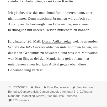
steinhart zu behaupten, es sei keine Karotte.
Ich glaube, dass das manchmal funktionieren kann, aber
nicht immer. Denn manchmal brauchen wir einfach von
Anfang an die bestmöglichen Bösewichter, um ebenso
bestmöglich mit unseren Helden mitfiebern zu können.
[Ergänzung, 20. Mai]:
Dieser Artikel zeigt
, welche absurden
Schritte die
Into Darkness
-Macher unternommen haben, um
das Khan-Geheimnis zu bewahren, und was ihre Motivation
war. Matt Singer, der den Mandarin ja gelobt hatte, hat
unterdessen einen feurigen Artikel gegen eben diese
Geheimhaltung
verfasst
.
Posted
Author
Categories
Tags
12/05/2013
Alex
Film
,
Kommentar
Ben Kingsley
,
on
Benedict Cumberbatch
,
Damon Lindelof
,
iron man 3
,
J. J. Abrams
,
Mandarin
,
marketing
,
Marvel
,
Star Trek Into Darkness
on Versteckte Bösewichter
2 Comments