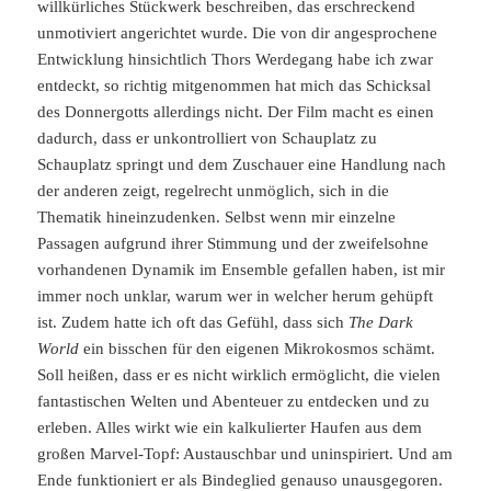
willkürliches Stückwerk beschreiben, das erschreckend
unmotiviert angerichtet wurde. Die von dir angesprochene
Entwicklung hinsichtlich Thors Werdegang habe ich zwar
entdeckt, so richtig mitgenommen hat mich das Schicksal
des Donnergotts allerdings nicht. Der Film macht es einen
dadurch, dass er unkontrolliert von Schauplatz zu
Schauplatz springt und dem Zuschauer eine Handlung nach
der anderen zeigt, regelrecht unmöglich, sich in die
Thematik hineinzudenken. Selbst wenn mir einzelne
Passagen aufgrund ihrer Stimmung und der zweifelsohne
vorhandenen Dynamik im Ensemble gefallen haben, ist mir
immer noch unklar, warum wer in welcher herum gehüpft
ist. Zudem hatte ich oft das Gefühl, dass sich
The Dark
World
ein bisschen für den eigenen Mikrokosmos schämt.
Soll heißen, dass er es nicht wirklich ermöglicht, die vielen
fantastischen Welten und Abenteuer zu entdecken und zu
erleben. Alles wirkt wie ein kalkulierter Haufen aus dem
großen Marvel-Topf: Austauschbar und uninspiriert. Und am
Ende funktioniert er als Bindeglied genauso unausgegoren.