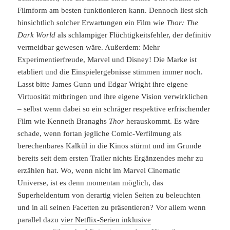
Filmform am besten funktionieren kann. Dennoch liest sich
hinsichtlich solcher Erwartungen ein Film wie
Thor: The
Dark World
als schlampiger Flüchtigkeitsfehler, der definitiv
vermeidbar gewesen wäre. Außerdem: Mehr
Experimentierfreude, Marvel und Disney! Die Marke ist
etabliert und die Einspielergebnisse stimmen immer noch.
Lasst bitte James Gunn und Edgar Wright ihre eigene
Virtuosität mitbringen und ihre eigene Vision verwirklichen
– selbst wenn dabei so ein schräger respektive erfrischender
Film wie Kenneth Branaghs
Thor
herauskommt. Es wäre
schade, wenn fortan jegliche Comic-Verfilmung als
berechenbares Kalkül in die Kinos stürmt und im Grunde
bereits seit dem ersten Trailer nichts Ergänzendes mehr zu
erzählen hat. Wo, wenn nicht im Marvel Cinematic
Universe, ist es denn momentan möglich, das
Superheldentum von derartig vielen Seiten zu beleuchten
und in all seinen Facetten zu präsentieren? Vor allem wenn
parallel dazu
vier Netflix-Serien inklusive