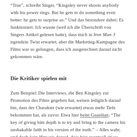
“True”, schreibt Singer, “Kingsley never shoots anybody
with his power rings. But he gets to do something even
better: he gets to surprise us.” Und das besondere dabei: Es
funktioniert. Ich wusste (weil ich die Überschrift von
Singers Artikel gelesen hatte), dass mich in
Iron Man 3
irgendein Twist erwartet, aber die Marketing-Kampagne des
Films war so gelungen, dass ich ausgerechnet darauf nicht
gekommen wäre.
Die Kritiker spielen mit
Zum Beispiel: Die Interviews, die Ben Kingsley zur
Promotion des Films gegeben hat, weisen lediglich darauf
hin, dass der Charakter (wie erwartet) etwas mehr Tiefe
bekommen hat, als zuvor. Etwa hier
beim Guardian
: “The
key of giving him depth is to try and bring to the camera his
unshakable faith in his version of the truth.” – Alles wahr,
und doch kein Hinweis darauf, dass hier eventuell etwas