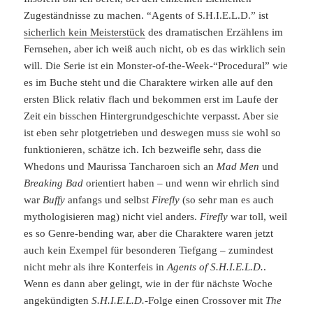
Zugeständnisse zu machen. “Agents of S.H.I.E.L.D.” ist
sicherlich kein Meisterstück
des dramatischen Erzählens im
Fernsehen, aber ich weiß auch nicht, ob es das wirklich sein
will. Die Serie ist ein Monster-of-the-Week-“Procedural” wie
es im Buche steht und die Charaktere wirken alle auf den
ersten Blick relativ flach und bekommen erst im Laufe der
Zeit ein bisschen Hintergrundgeschichte verpasst. Aber sie
ist eben sehr plotgetrieben und deswegen muss sie wohl so
funktionieren, schätze ich. Ich bezweifle sehr, dass die
Whedons und Maurissa Tancharoen sich an
Mad Men
und
Breaking Bad
orientiert haben – und wenn wir ehrlich sind
war
Buffy
anfangs und selbst
Firefly
(so sehr man es auch
mythologisieren mag) nicht viel anders.
Firefly
war toll, weil
es so Genre-bending war, aber die Charaktere waren jetzt
auch kein Exempel für besonderen Tiefgang – zumindest
nicht mehr als ihre Konterfeis in
Agents of S.H.I.E.L.D.
.
Wenn es dann aber gelingt, wie in der für nächste Woche
angekündigten
S.H.I.E.L.D.
-Folge einen Crossover mit
The