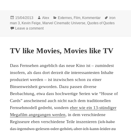
Posted
Author
Categories
Tags
15/04/2013
Alex
Externes
,
Film
,
Kommentar
iron
on
man 3
,
Kevin Feige
,
Marvel Cinematic Universe
,
Quotes of Quotes
on Quotes of Quotes (IX)
Leave a comment
TV like Movies, Movies like TV
Dass Fernsehen angeblich das neue Kino ist – zumindest
insofern, als dass dort derzeit die interessantesten Inhalte
produziert werden – ist inzwischen schon zu einer
Binsenweisheit geworden. Dazu passen diverse
Beobachtung, etwa dass hochwertige Serien wie “House of
Cards” anscheinend auch nicht nach dem traditionellen
Fernsehmodell gedreht, sondern
eher wie ein 13-stündiger
Megafilm angegangen werden
, in dem verschiedene
Regisseure eben verschiedene Teile inszenieren (
ich habe
das irgendwo gelesen oder gehört, aber ich kann leider zu