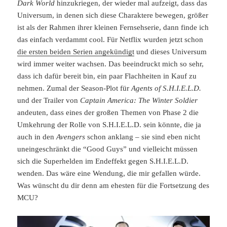
Dark World
hinzukriegen, der wieder mal aufzeigt, dass das
Universum, in denen sich diese Charaktere bewegen, größer
ist als der Rahmen ihrer kleinen Fernsehserie, dann finde ich
das einfach verdammt cool. Für Netflix wurden jetzt schon
die ersten beiden Serien angekündigt
und dieses Universum
wird immer weiter wachsen. Das beeindruckt mich so sehr,
dass ich dafür bereit bin, ein paar Flachheiten in Kauf zu
nehmen. Zumal der Season-Plot für
Agents of S.H.I.E.L.D.
und der Trailer von
Captain America: The Winter Soldier
andeuten, dass eines der großen Themen von Phase 2 die
Umkehrung der Rolle von S.H.I.E.L.D. sein könnte, die ja
auch in den
Avengers
schon anklang – sie sind eben nicht
uneingeschränkt die “Good Guys” und vielleicht müssen
sich die Superhelden im Endeffekt gegen S.H.I.E.L.D.
wenden. Das wäre eine Wendung, die mir gefallen würde.
Was wünscht du dir denn am ehesten für die Fortsetzung des
MCU?