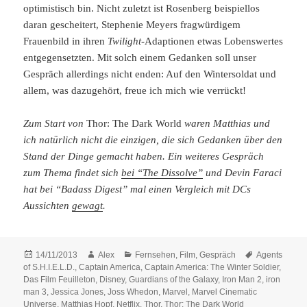
optimistisch bin. Nicht zuletzt ist Rosenberg beispiellos
daran gescheitert, Stephenie Meyers fragwürdigem
Frauenbild in ihren
Twilight
-Adaptionen etwas Lobenswertes
entgegensetzten. Mit solch einem Gedanken soll unser
Gespräch allerdings nicht enden: Auf den Wintersoldat und
allem, was dazugehört, freue ich mich wie verrückt!
Zum Start von
Thor: The Dark World
waren Matthias und
ich natürlich nicht die einzigen, die sich Gedanken über den
Stand der Dinge gemacht haben. Ein weiteres Gespräch
zum Thema findet sich
bei “The Dissolve”
und Devin Faraci
hat bei “Badass Digest” mal einen Vergleich mit DCs
Aussichten
gewagt
.
Posted
Author
Categories
Tags
14/11/2013
Alex
Fernsehen
,
Film
,
Gespräch
Agents
on
of S.H.I.E.L.D.
,
Captain America
,
Captain America: The Winter Soldier
,
Das Film Feuilleton
,
Disney
,
Guardians of the Galaxy
,
Iron Man 2
,
iron
man 3
,
Jessica Jones
,
Joss Whedon
,
Marvel
,
Marvel Cinematic
Universe
,
Matthias Hopf
,
Netflix
,
Thor
,
Thor: The Dark World