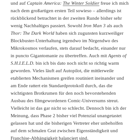
und auf
Captain America:
The Winter Soldier
freue ich mich
nach dem großartigen ersten Teil sowieso – allerdings ist
rückblickend betrachtet in der zweiten Runde bisher sehr
wenig Nachhaltiges passiert. Sowohl
Iron Man 3
als auch
Thor: The Dark World
haben sich zugunsten kurzweiliger
Blockbuster-Unterhaltung irgendwo im Nirgendwo des
Mikrokosmos verlaufen, stets darauf bedacht, einander nur
in puncto Gigantomanie zu übertreffen. Auch mit
Agents of
S.H.I.E.L.D.
bin ich bis dato noch nicht so richtig warm
geworden. Vieles läuft auf Autopilot, die mittlerweile
etablierten Mechanismen greifen routiniert ineinander und
am Ende rattert ein Standardprotokoll durch, das die
wichtigsten Brotkrumen für den noch bevorstehenden
Ausbau des filmgewordenen Comic-Universums streut.
Vielleicht ist das gar nicht so schlecht. Dennoch bin ich der
Meinung, dass Phase 2 bisher viel Potenzial unangetastet
gelassen hat und die bisherigen Vertreter eher unbeholfen
auf dem schmalen Grat zwischen Eigenständigkeit und
Franchise-Abhängigkeit balanciert sind.