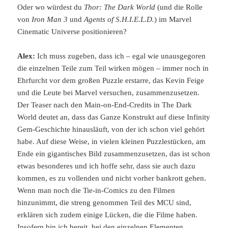
Oder wo würdest du
Thor: The Dark World
(und die Rolle
von
Iron Man 3
und
Agents of S.H.I.E.L.D.
) im Marvel
Cinematic Universe positionieren?
Alex:
Ich muss zugeben, dass ich – egal wie unausgegoren
die einzelnen Teile zum Teil wirken mögen – immer noch in
Ehrfurcht vor dem großen Puzzle erstarre, das Kevin Feige
und die Leute bei Marvel versuchen, zusammenzusetzen.
Der Teaser nach den Main-on-End-Credits in The Dark
World deutet an, dass das Ganze Konstrukt auf diese Infinity
Gem-Geschichte hinausläuft, von der ich schon viel gehört
habe. Auf diese Weise, in vielen kleinen Puzzlestücken, am
Ende ein gigantisches Bild zusammenzusetzen, das ist schon
etwas besonderes und ich hoffe sehr, dass sie auch dazu
kommen, es zu vollenden und nicht vorher bankrott gehen.
Wenn man noch die Tie-in-Comics zu den Filmen
hinzunimmt, die streng genommen Teil des MCU sind,
erklären sich zudem einige Lücken, die die Filme haben.
Insofern bin ich bereit, bei den einzelnen Elementen