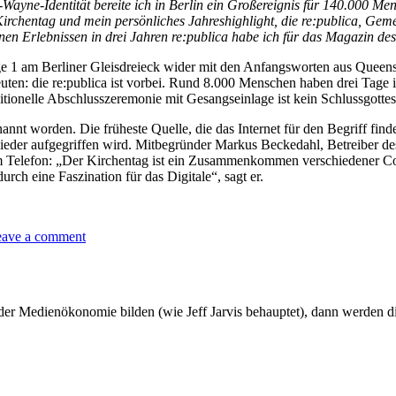
-Wayne-Identität bereite ich in Berlin ein Großereignis für 140.000 Me
 Kirchentag und mein persönliches Jahreshighlight, die re:publica, Ge
Erlebnissen in drei Jahren re:publica habe ich für das Magazin des Ki
anze Stage 1 am Berliner Gleisdreieck wider mit den Anfangsworten aus 
euten: die re:publica ist vorbei. Rund 8.000 Menschen haben drei Tage
ditionelle Abschlusszeremonie mit Gesangseinlage ist kein Schlussgottes
annt worden. Die früheste Quelle, die das Internet für den Begriff find
der aufgegriffen wird. Mitbegründer Markus Beckedahl, Betreiber des B
 Telefon: „Der Kirchentag ist ein Zusammenkommen verschiedener Commu
 eine Faszination für das Digitale“, sagt er.
on
ave a comment
Der
Kirchentag
der
Netzgemeinde
 der Medienökonomie bilden (wie Jeff Jarvis behauptet), dann werden 