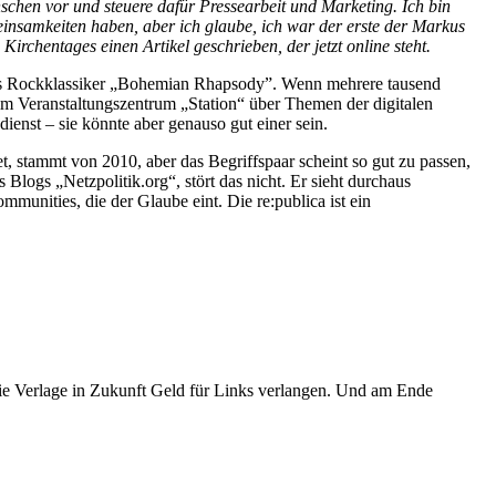
nschen vor und steuere dafür Pressearbeit und Marketing. Ich bin
meinsamkeiten haben, aber ich glaube, ich war der erste der Markus
rchentages einen Artikel geschrieben, der jetzt online steht.
Queens Rockklassiker „Bohemian Rhapsody”. Wenn mehrere tausend
 im Veranstaltungszentrum „Station“ über Themen der digitalen
dienst – sie könnte aber genauso gut einer sein.
et, stammt von 2010, aber das Begriffspaar scheint so gut zu passen,
logs „Netzpolitik.org“, stört das nicht. Er sieht durchaus
nities, die der Glaube eint. Die re:publica ist ein
die Verlage in Zukunft Geld für Links verlangen. Und am Ende