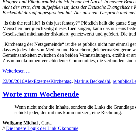
Blogger und Filmjournalist bin ich ja nur bei Nacht. In meiner Bruce
nicht der erste, dem aufgefallen ist, dass der Deutsche Evangelische
Beckedahl darauf angesprochen hat. Aus unserem Gespräch und meinen 
„Is this the real life? Is this just fantasy?“ Plötzlich hallt die g
Menschen hier gleichzeitig dieses Lied singen, kann das nur eins bed
Gesellschaft miteinander diskutiert, genetzwerkt und gefeiert. Die tra
„Kirchentag der Netzgemeinde“ ist die re:publica nicht nur einmal gen
dass es jedes Jahr von Medien und Besuchern gleichermaßen gerne wie
Gemeinsamkeiten zwischen den beiden Veranstaltungen, erzählt er am
Zusammenkommen verschiedener Communities, die verbunden sind durch
Weiterlesen …
Posted
Author
Categories
Tags
22/06/2016
Alex
Externes
Kirchentag
,
Markus Beckedahl
,
re:publica
Le
on
Worte zum Wochenende
Wenn nicht mehr die Inhalte, sondern die Links die Grundlage
schickt jeder, der mit uns kommuniziert, eine Rechnung.
Wolfgang Michal
, Carta
//
Die innere Logik der Link-Ökonomie