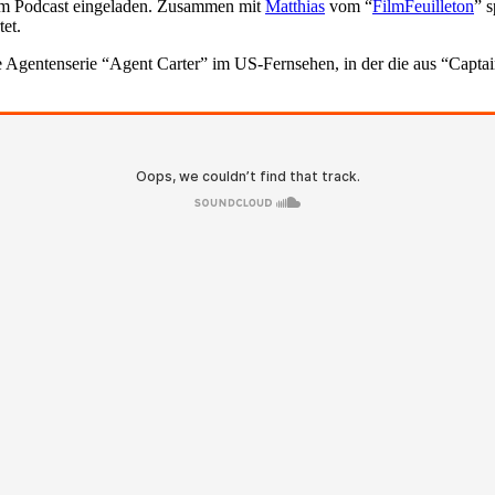
zum Podcast eingeladen. Zusammen mit
Matthias
vom “
FilmFeuilleton
” 
et.
ie Agentenserie “Agent Carter” im US-Fernsehen, in der die aus “Capt