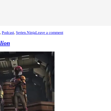
on
,
Podcast
,
Serien.Ninja
Leave a comment
Podgast
(VII):
lion
Bei
Serien.Ninja
über
“Agent
Carter”