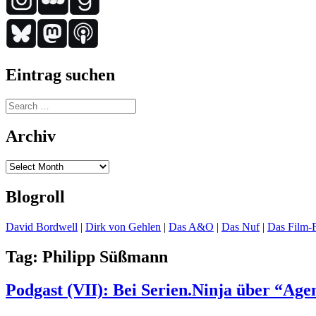
Eintrag suchen
Search
for:
Archiv
Archiv
Blogroll
David Bordwell
|
Dirk von Gehlen
|
Das A&O
|
Das Nuf
|
Das Film-F
Tag:
Philipp Süßmann
Podgast (VII): Bei Serien.Ninja über “Age