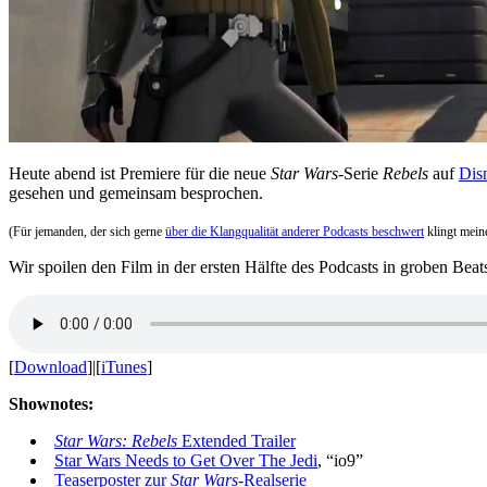
Heute abend ist Premiere für die neue
Star Wars
-Serie
Rebels
auf
Dis
gesehen und gemeinsam besprochen.
(Für jemanden, der sich gerne
über die Klangqualität anderer Podcasts beschwert
klingt mein
Wir spoilen den Film in der ersten Hälfte des Podcasts in groben Bea
[
Download
]|[
iTunes
]
Shownotes:
Star Wars: Rebels
Extended Trailer
Star Wars Needs to Get Over The Jedi
, “io9”
Teaserposter zur
Star Wars
-Realserie