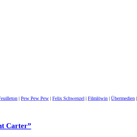
euilleton
|
Pew Pew Pew
|
Felix Schwenzel
|
Filmlöwin
|
Übermedien
nt Carter”