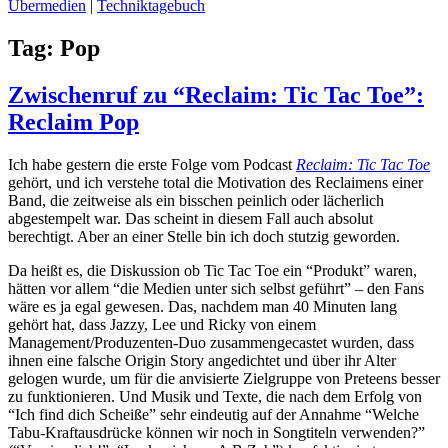
Übermedien
|
Techniktagebuch
Tag:
Pop
Zwischenruf zu “Reclaim: Tic Tac Toe”:
Reclaim Pop
Ich habe gestern die erste Folge vom Podcast
Reclaim: Tic Tac Toe
gehört, und ich verstehe total die Motivation des Reclaimens einer
Band, die zeitweise als ein bisschen peinlich oder lächerlich
abgestempelt war. Das scheint in diesem Fall auch absolut
berechtigt. Aber an einer Stelle bin ich doch stutzig geworden.
Da heißt es, die Diskussion ob Tic Tac Toe ein “Produkt” waren,
hätten vor allem “die Medien unter sich selbst geführt” – den Fans
wäre es ja egal gewesen. Das, nachdem man 40 Minuten lang
gehört hat, dass Jazzy, Lee und Ricky von einem
Management/Produzenten-Duo zusammengecastet wurden, dass
ihnen eine falsche Origin Story angedichtet und über ihr Alter
gelogen wurde, um für die anvisierte Zielgruppe von Preteens besser
zu funktionieren. Und Musik und Texte, die nach dem Erfolg von
“Ich find dich Scheiße” sehr eindeutig auf der Annahme “Welche
Tabu-Kraftausdrücke können wir noch in Songtiteln verwenden?”