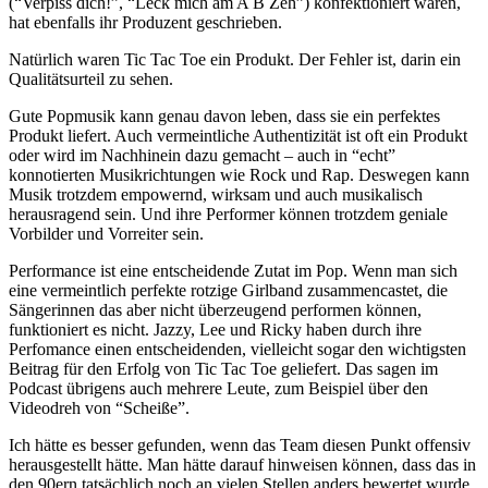
(“Verpiss dich!”, “Leck mich am A B Zeh”) konfektioniert waren,
hat ebenfalls ihr Produzent geschrieben.
Natürlich waren Tic Tac Toe ein Produkt. Der Fehler ist, darin ein
Qualitätsurteil zu sehen.
Gute Popmusik kann genau davon leben, dass sie ein perfektes
Produkt liefert. Auch vermeintliche Authentizität ist oft ein Produkt
oder wird im Nachhinein dazu gemacht – auch in “echt”
konnotierten Musikrichtungen wie Rock und Rap. Deswegen kann
Musik trotzdem empowernd, wirksam und auch musikalisch
herausragend sein. Und ihre Performer können trotzdem geniale
Vorbilder und Vorreiter sein.
Performance ist eine entscheidende Zutat im Pop. Wenn man sich
eine vermeintlich perfekte rotzige Girlband zusammencastet, die
Sängerinnen das aber nicht überzeugend performen können,
funktioniert es nicht. Jazzy, Lee und Ricky haben durch ihre
Perfomance einen entscheidenden, vielleicht sogar den wichtigsten
Beitrag für den Erfolg von Tic Tac Toe geliefert. Das sagen im
Podcast übrigens auch mehrere Leute, zum Beispiel über den
Videodreh von “Scheiße”.
Ich hätte es besser gefunden, wenn das Team diesen Punkt offensiv
herausgestellt hätte. Man hätte darauf hinweisen können, dass das in
den 90ern tatsächlich noch an vielen Stellen anders bewertet wurde,