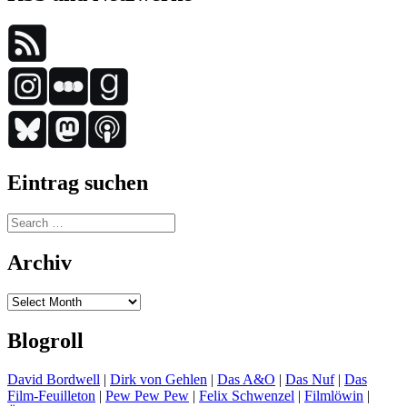
Eintrag suchen
Search
for:
Archiv
Archiv
Blogroll
David Bordwell
|
Dirk von Gehlen
|
Das A&O
|
Das Nuf
|
Das
Film-Feuilleton
|
Pew Pew Pew
|
Felix Schwenzel
|
Filmlöwin
|