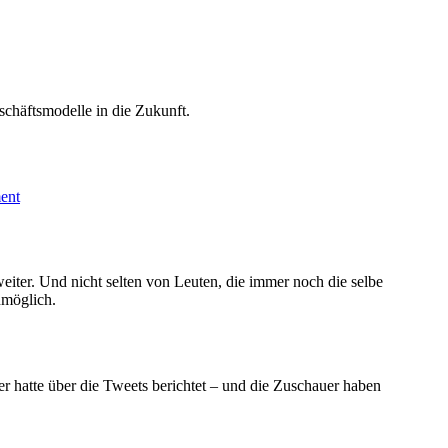
schäftsmodelle in die Zukunft.
on
ent
Worte
zum
Wochenende
weiter. Und nicht selten von Leuten, die immer noch die selbe
nmöglich.
 hatte über die Tweets berichtet – und die Zuschauer haben