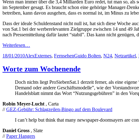
Wenn man immer über die 3,4 Milliarden Euro redet, tut man so, als 
im September gesagt. Es braucht schon eine gehörige Manager-Denke
betreiben, kann davon ausgehen, dass es normal ist, im Minus zu leb
Dass der ideale Schuldenstand nicht null ist, hat sich diese Woche a
von Sat.1 bei der werberelevanten Zielgruppe zwischen 14 und 49 Jah
nach Pressemitteilung dafür lautet “stabil”. Das kann nicht genügen,
Weiterlesen…
Posted
Author
Categories
Tags
18/01/2010
Alex
Externes
,
Fernsehen
Guido Bolten
,
N24
,
Netzartikel
,
on
Worte zum Wochenende
Doch nichts liegt ProSiebenSat.1 derzeit ferner, als eine eige
Demand oder andere Geschäftsmodelle”, wie der Vorstandsvorsi
Handelsblatt nimmt das Wort “Nutzungsgebühren” in den Vorsp
Robin Meyer-Lucht
, Carta
//
GEZ-Gebühr: Schlagzeilen-Bingo auf dem Boulevard
I can’t help but think that many newspaper-doomsayers are conf
Daniel Gross
, Slate
//
Paper Hangers