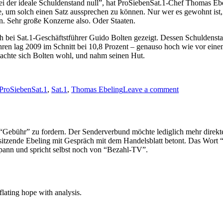
sei der ideale Schuldenstand null”, hat ProSiebenSat.1-Chef Thomas Eb
, um solch einen Satz aussprechen zu können. Nur wer es gewohnt ist,
en. Sehr große Konzerne also. Oder Staaten.
uch bei Sat.1-Geschäftstführer Guido Bolten gezeigt. Dessen Schuldenst
ren lag 2009 im Schnitt bei 10,8 Prozent – genauso hoch wie vor einem
 dachte sich Bolten wohl, und nahm seinen Hut.
on
ProSiebenSat.1
,
Sat.1
,
Thomas Ebeling
Leave a comment
Unheimliches
Potenzial
ne “Gebühr” zu fordern. Der Senderverbund möchte lediglich mehr direk
tzende Ebeling mit Gespräch mit dem Handelsblatt betont. Das Wort “
ann und spricht selbst noch von “Bezahl-TV”.
lating hope with analysis.