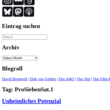
Eintrag suchen
Search
for:
Archiv
Archiv
Blogroll
David Bordwell
|
Dirk von Gehlen
|
Das A&O
|
Das Nuf
|
Das Film-F
Tag:
ProSiebenSat.1
Unheimliches Potenzial