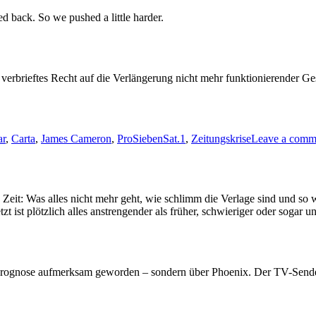
d back. So we pushed a little harder.
h verbrieftes Recht auf die Verlängerung nicht mehr funktionierender Ge
ar
,
Carta
,
James Cameron
,
ProSiebenSat.1
,
Zeitungskrise
Leave a comm
 Zeit: Was alles nicht mehr geht, wie schlimm die Verlage sind und so 
t ist plötzlich alles anstrengender als früher, schwieriger oder sogar u
he Prognose aufmerksam geworden – sondern über Phoenix. Der TV-Sender