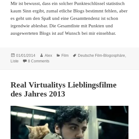
Mir ist bewusst, dass ein solcher Punkteschlüssel statistisch
kaum Sinn ergibt, zumal etliche Blogs bestimmt fehlen, aber
es geht um den Spaß und eine Gesamttendenz ist schon
irgendwie ablesbar. Die Gesamtliste mit Punkten und
ausgewerteten Blogs ist auf Wunsch bei mir einsehbar.
Posted
Author
Categories
Tags
01/01/2014
Alex
Film
Deutsche Film-Blogosphäre
,
on
on Die Lieblingsfilme der deutschen Film-Blogosphä
Liste
8 Comments
Real Virtualitys Lieblingsfilme
des Jahres 2013