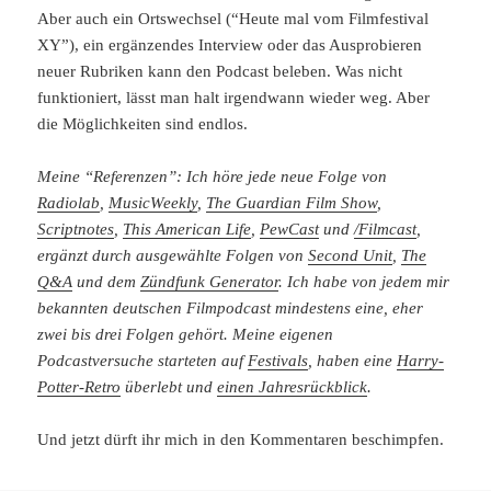
Aber auch ein Ortswechsel (“Heute mal vom Filmfestival
XY”), ein ergänzendes Interview oder das Ausprobieren
neuer Rubriken kann den Podcast beleben. Was nicht
funktioniert, lässt man halt irgendwann wieder weg. Aber
die Möglichkeiten sind endlos.
Meine “Referenzen”: Ich höre jede neue Folge von
Radiolab
,
MusicWeekly
,
The Guardian Film Show
,
Scriptnotes
,
This American Life
,
PewCast
und
/Filmcast
,
ergänzt durch ausgewählte Folgen von
Second Unit
,
The
Q&A
und dem
Zündfunk Generator
. Ich habe von jedem mir
bekannten deutschen Filmpodcast mindestens eine, eher
zwei bis drei Folgen gehört. Meine eigenen
Podcastversuche starteten auf
Festivals
, haben eine
Harry-
Potter-Retro
überlebt und
einen Jahresrückblick
.
Und jetzt dürft ihr mich in den Kommentaren beschimpfen.