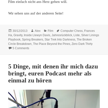
Film einfach nicht ans Herz gehen will.
Wir sehen uns auf der anderen Seite!
Posted
Author
Categories
Tags
30/12/2013
Alex
Film
Computer Chess
,
Frances
on
Ha
,
Gravity
,
Inside Llewyn Davis
,
Jahresrückblick
,
Liste
,
Silver Linings
Playbook
,
Spring Breakers
,
Star Trek Into Darkness
,
The Broken
Circle Breakdown
,
The Place Beyond the Pines
,
Zero Dark Thirty
on Real Virtualitys Lieblingsfilme des Jahres 2013
5 Comments
5 Dinge, mit denen ihr mich dazu
bringt, euren Podcast mehr als
einmal zu hören