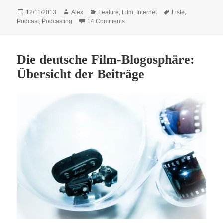
Posted
Author
Categories
Tags
12/11/2013
Alex
Feature
,
Film
,
Internet
Liste
,
on
on 5 Dinge, mit denen ihr mich dazu
Podcast
,
Podcasting
14 Comments
Die deutsche Film-Blogosphäre:
Übersicht der Beiträge