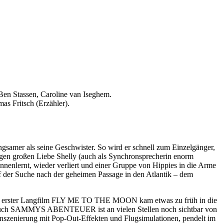
en Stassen, Caroline van Iseghem.
s Fritsch (Erzähler).
gsamer als seine Geschwister. So wird er schnell zum Einzelgänger,
ftigen großen Liebe Shelly (auch als Synchronsprecherin enorm
ennenlernt, wieder verliert und einer Gruppe von Hippies in die Arme
f der Suche nach der geheimen Passage in den Atlantik – dem
 sein erster Langfilm FLY ME TO THE MOON kam etwas zu früh in die
 auch SAMMYS ABENTEUER ist an vielen Stellen noch sichtbar von
D-Inszenierung mit Pop-Out-Effekten und Flugsimulationen, pendelt im