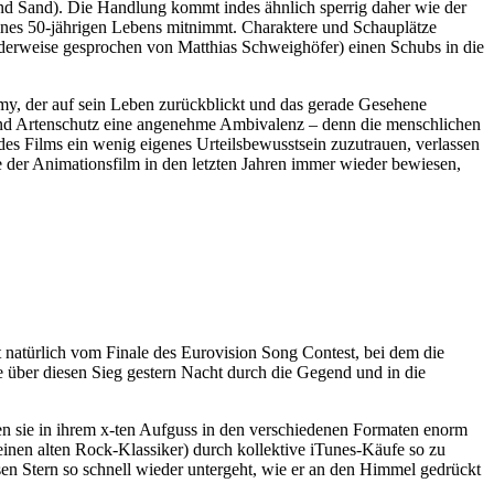
nd Sand). Die Handlung kommt indes ähnlich sperrig daher wie der
eines 50-jährigen Lebens mitnimmt. Charaktere und Schauplätze
derweise gesprochen von Matthias Schweighöfer) einen Schubs in die
mmy, der auf sein Leben zurückblickt und das gerade Gesehene
nd Artenschutz eine angenehme Ambivalenz – denn die menschlichen
es Films ein wenig eigenes Urteilsbewusstsein zuzutrauen, verlassen
 der Animationsfilm in den letzten Jahren immer wieder bewiesen,
t natürlich vom Finale des Eurovision Song Contest, bei dem die
 über diesen Sieg gestern Nacht durch die Gegend und in die
n sie in ihrem x-ten Aufguss in den verschiedenen Formaten enorm
 einen alten Rock-Klassiker) durch kollektive iTunes-Käufe so zu
n Stern so schnell wieder untergeht, wie er an den Himmel gedrückt