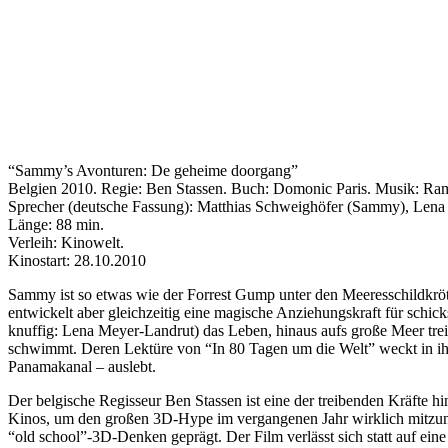
“Sammy’s Avonturen: De geheime doorgang”
Belgien 2010. Regie: Ben Stassen. Buch: Domonic Paris. Musik: Ra
Sprecher (deutsche Fassung): Matthias Schweighöfer (Sammy), Lena M
Länge: 88 min.
Verleih: Kinowelt.
Kinostart: 28.10.2010
Sammy ist so etwas wie der Forrest Gump unter den Meeresschildkröte
entwickelt aber gleichzeitig eine magische Anziehungskraft für schic
knuffig: Lena Meyer-Landrut) das Leben, hinaus aufs große Meer treib
schwimmt. Deren Lektüre von “In 80 Tagen um die Welt” weckt in ihm
Panamakanal – auslebt.
Der belgische Regisseur Ben Stassen ist eine der treibenden Kräft
Kinos, um den großen 3D-Hype im vergangenen Jahr wirklich mitz
“old school”-3D-Denken geprägt. Der Film verlässt sich statt auf ein