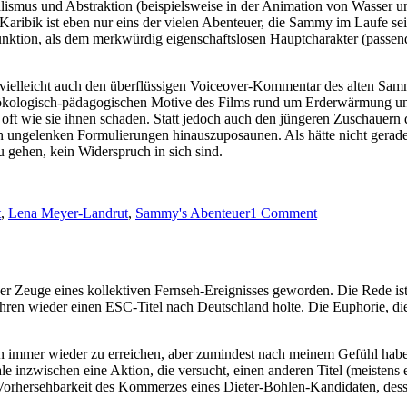
ismus und Abstraktion (beispielsweise in der Animation von Wasser u
Karibik ist eben nur eins der vielen Abenteuer, die Sammy im Laufe s
unktion, als dem merkwürdig eigenschaftslosen Hauptcharakter (passen
t vielleicht auch den überflüssigen Voiceover-Kommentar des alten Sa
e ökologisch-pädagogischen Motive des Films rund um Erderwärmung u
ft wie sie ihnen schaden. Statt jedoch auch den jüngeren Zuschauern d
n ungelenken Formulierungen hinauszuposaunen. Als hätte nicht gerade
 gehen, kein Widerspruch in sich sind.
on
t
,
Lena Meyer-Landrut
,
Sammy's Abenteuer
1 Comment
In
50
Jahren
um
der Zeuge eines kollektiven Fernseh-Ereignisses geworden. Die Rede is
die
ren wieder einen ESC-Titel nach Deutschland holte. Die Euphorie, die
Welt
–
Sammys
en immer wieder zu erreichen, aber zumindest nach meinem Gefühl habe
Abenteuer
le inzwischen eine Aktion, die versucht, einen anderen Titel (meistens
Vorhersehbarkeit des Kommerzes eines Dieter-Bohlen-Kandidaten, desse