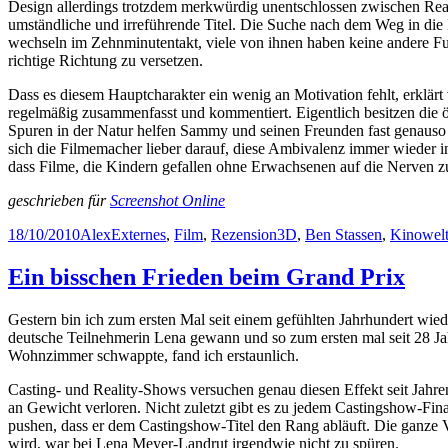
Design allerdings trotzdem merkwürdig unentschlossen zwischen Real
umständliche und irreführende Titel. Die Suche nach dem Weg in die 
wechseln im Zehnminutentakt, viele von ihnen haben keine andere F
richtige Richtung zu versetzen.
Dass es diesem Hauptcharakter ein wenig an Motivation fehlt, erklär
regelmäßig zusammenfasst und kommentiert. Eigentlich besitzen di
Spuren in der Natur helfen Sammy und seinen Freunden fast genauso o
sich die Filmemacher lieber darauf, diese Ambivalenz immer wieder i
dass Filme, die Kindern gefallen ohne Erwachsenen auf die Nerven zu
geschrieben für
Screenshot Online
Posted
Author
Categories
Tags
18/10/2010
Alex
Externes
,
Film
,
Rezension
3D
,
Ben Stassen
,
Kinowel
on
Ein bisschen Frieden beim Grand Prix
Gestern bin ich zum ersten Mal seit einem gefühlten Jahrhundert wie
deutsche Teilnehmerin Lena gewann und so zum ersten mal seit 28 Jah
Wohnzimmer schwappte, fand ich erstaunlich.
Casting- und Reality-Shows versuchen genau diesen Effekt seit Jahr
an Gewicht verloren. Nicht zuletzt gibt es zu jedem Castingshow-Fina
pushen, dass er dem Castingshow-Titel den Rang abläuft. Die ganze 
wird, war bei Lena Meyer-Landrut irgendwie nicht zu spüren.