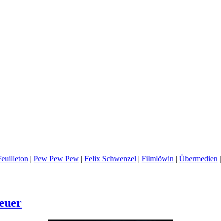
euilleton
|
Pew Pew Pew
|
Felix Schwenzel
|
Filmlöwin
|
Übermedien
euer