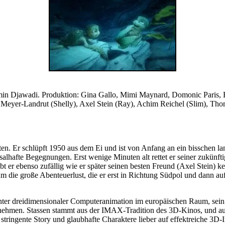
min Djawadi. Produktion: Gina Gallo, Mimi Maynard, Domonic Paris, B
eyer-Landrut (Shelly), Axel Stein (Ray), Achim Reichel (Slim), Thoma
n. Er schlüpft 1950 aus dem Ei und ist von Anfang an ein bisschen lan
ksalhafte Begegnungen. Erst wenige Minuten alt rettet er seiner zukün
t er ebenso zufällig wie er später seinen besten Freund (Axel Stein) k
 die große Abenteuerlust, die er erst in Richtung Südpol und dann au
e hinter dreidimensionaler Computeranimation im europäischen Raum,
unehmen. Stassen stammt aus der IMAX-Tradition des 3D-Kinos, und
e stringente Story und glaubhafte Charaktere lieber auf effektreiche 3