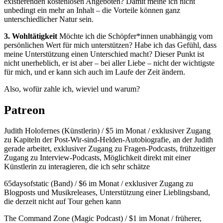
existierenden kostenlosen Angeboten? Damit meine ich nicht
unbedingt ein mehr an Inhalt – die Vorteile können ganz
unterschiedlicher Natur sein.
3. Wohltätigkeit
Möchte ich die Schöpfer*innen unabhängig vom
persönlichen Wert für mich unterstützen? Habe ich das Gefühl, dass
meine Unterstützung einen Unterschied macht? Dieser Punkt ist
nicht unerheblich, er ist aber – bei aller Liebe – nicht der wichtigste
für mich, und er kann sich auch im Laufe der Zeit ändern.
Also, wofür zahle ich, wieviel und warum?
Patreon
Judith Holofernes (Künstlerin) / $5 im Monat / exklusiver Zugang
zu Kapiteln der Post-Wir-sind-Helden-Autobiografie, an der Judith
gerade arbeitet, exklusiver Zugang zu Fragen-Podcasts, frühzeitiger
Zugang zu Interview-Podcasts, Möglichkeit direkt mit einer
Künstlerin zu interagieren, die ich sehr schätze
65daysofstatic (Band) / $6 im Monat / exklusiver Zugang zu
Blogposts und Musikreleases, Unterstützung einer Lieblingsband,
die derzeit nicht auf Tour gehen kann
The Command Zone (Magic Podcast) / $1 im Monat / früherer,