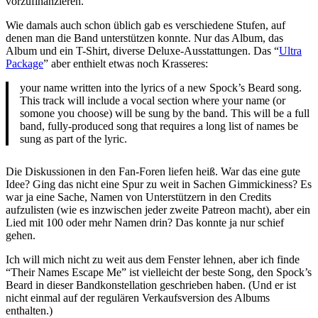
vorzufinanzieren.
Wie damals auch schon üblich gab es verschiedene Stufen, auf
denen man die Band unterstützen konnte. Nur das Album, das
Album und ein T-Shirt, diverse Deluxe-Ausstattungen. Das “
Ultra
Package
” aber enthielt etwas noch Krasseres:
your name written into the lyrics of a new Spock’s Beard song.
This track will include a vocal section where your name (or
somone you choose) will be sung by the band. This will be a full
band, fully-produced song that requires a long list of names be
sung as part of the lyric.
Die Diskussionen in den Fan-Foren liefen heiß. War das eine gute
Idee? Ging das nicht eine Spur zu weit in Sachen Gimmickiness? Es
war ja eine Sache, Namen von Unterstützern in den Credits
aufzulisten (wie es inzwischen jeder zweite Patreon macht), aber ein
Lied mit 100 oder mehr Namen drin? Das konnte ja nur schief
gehen.
Ich will mich nicht zu weit aus dem Fenster lehnen, aber ich finde
“Their Names Escape Me” ist vielleicht der beste Song, den Spock’s
Beard in dieser Bandkonstellation geschrieben haben. (Und er ist
nicht einmal auf der regulären Verkaufsversion des Albums
enthalten.)