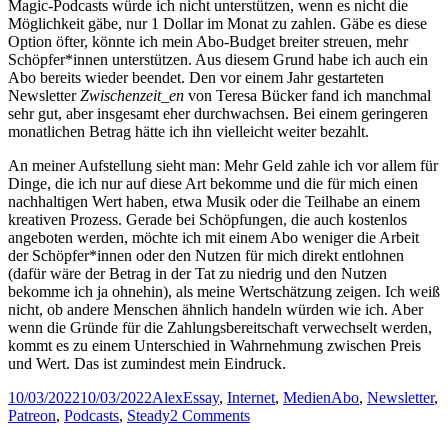
Magic-Podcasts würde ich nicht unterstützen, wenn es nicht die
Möglichkeit gäbe, nur 1 Dollar im Monat zu zahlen. Gäbe es diese
Option öfter, könnte ich mein Abo-Budget breiter streuen, mehr
Schöpfer*innen unterstützen. Aus diesem Grund habe ich auch ein
Abo bereits wieder beendet. Den vor einem Jahr gestarteten
Newsletter
Zwischenzeit_en
von Teresa Bücker fand ich manchmal
sehr gut, aber insgesamt eher durchwachsen. Bei einem geringeren
monatlichen Betrag hätte ich ihn vielleicht weiter bezahlt.
An meiner Aufstellung sieht man: Mehr Geld zahle ich vor allem für
Dinge, die ich nur auf diese Art bekomme und die für mich einen
nachhaltigen Wert haben, etwa Musik oder die Teilhabe an einem
kreativen Prozess. Gerade bei Schöpfungen, die auch kostenlos
angeboten werden, möchte ich mit einem Abo weniger die Arbeit
der Schöpfer*innen oder den Nutzen für mich direkt entlohnen
(dafür wäre der Betrag in der Tat zu niedrig und den Nutzen
bekomme ich ja ohnehin), als meine Wertschätzung zeigen. Ich weiß
nicht, ob andere Menschen ähnlich handeln würden wie ich. Aber
wenn die Gründe für die Zahlungsbereitschaft verwechselt werden,
kommt es zu einem Unterschied in Wahrnehmung zwischen Preis
und Wert. Das ist zumindest mein Eindruck.
Posted
Author
Categories
Tags
10/03/2022
10/03/2022
Alex
Essay
,
Internet
,
Medien
Abo
,
Newsletter
,
on
on
Patreon
,
Podcasts
,
Steady
2 Comments
Preis