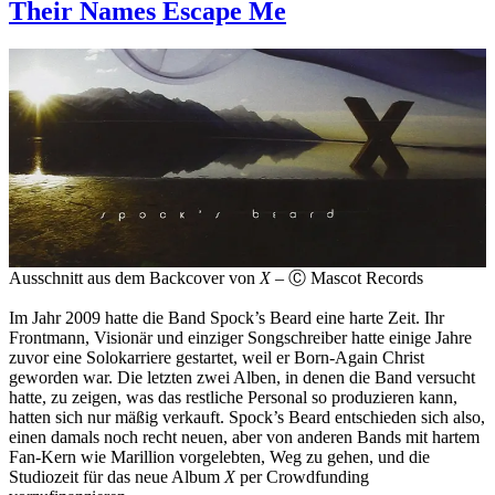
und
Their Names Escape Me
Wert
–
für
welche
digitalen
Abos
zahle
ich
und
warum?
Ausschnitt aus dem Backcover von
X
– Ⓒ Mascot Records
Im Jahr 2009 hatte die Band Spock’s Beard eine harte Zeit. Ihr
Frontmann, Visionär und einziger Songschreiber hatte einige Jahre
zuvor eine Solokarriere gestartet, weil er Born-Again Christ
geworden war. Die letzten zwei Alben, in denen die Band versucht
hatte, zu zeigen, was das restliche Personal so produzieren kann,
hatten sich nur mäßig verkauft. Spock’s Beard entschieden sich also,
einen damals noch recht neuen, aber von anderen Bands mit hartem
Fan-Kern wie Marillion vorgelebten, Weg zu gehen, und die
Studiozeit für das neue Album
X
per Crowdfunding