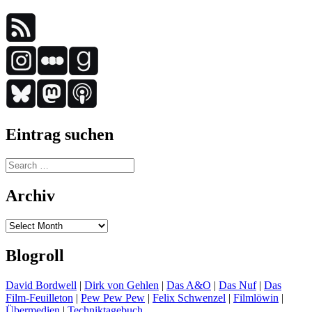
Eintrag suchen
Search
for:
Archiv
Archiv
Blogroll
David Bordwell
|
Dirk von Gehlen
|
Das A&O
|
Das Nuf
|
Das
Film-Feuilleton
|
Pew Pew Pew
|
Felix Schwenzel
|
Filmlöwin
|
Übermedien
|
Techniktagebuch