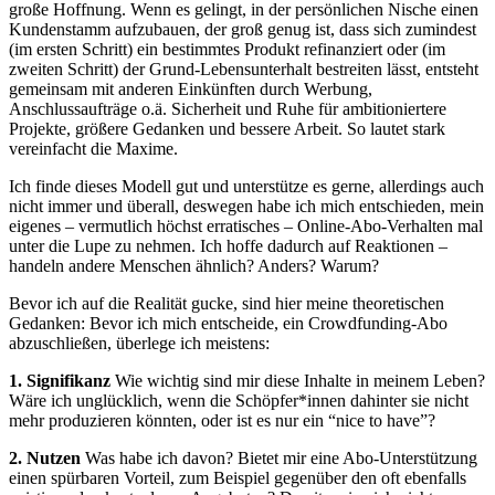
große Hoffnung. Wenn es gelingt, in der persönlichen Nische einen
Kundenstamm aufzubauen, der groß genug ist, dass sich zumindest
(im ersten Schritt) ein bestimmtes Produkt refinanziert oder (im
zweiten Schritt) der Grund-Lebensunterhalt bestreiten lässt, entsteht
gemeinsam mit anderen Einkünften durch Werbung,
Anschlussaufträge o.ä. Sicherheit und Ruhe für ambitioniertere
Projekte, größere Gedanken und bessere Arbeit. So lautet stark
vereinfacht die Maxime.
Ich finde dieses Modell gut und unterstütze es gerne, allerdings auch
nicht immer und überall, deswegen habe ich mich entschieden, mein
eigenes – vermutlich höchst erratisches – Online-Abo-Verhalten mal
unter die Lupe zu nehmen. Ich hoffe dadurch auf Reaktionen –
handeln andere Menschen ähnlich? Anders? Warum?
Bevor ich auf die Realität gucke, sind hier meine theoretischen
Gedanken: Bevor ich mich entscheide, ein Crowdfunding-Abo
abzuschließen, überlege ich meistens:
1. Signifikanz
Wie wichtig sind mir diese Inhalte in meinem Leben?
Wäre ich unglücklich, wenn die Schöpfer*innen dahinter sie nicht
mehr produzieren könnten, oder ist es nur ein “nice to have”?
2. Nutzen
Was habe ich davon? Bietet mir eine Abo-Unterstützung
einen spürbaren Vorteil, zum Beispiel gegenüber den oft ebenfalls