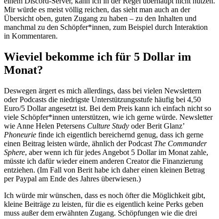
einem Discord-Server, kann ich in der Regel überhaupt nicht nutzen.
Mir würde es meist völlig reichen, das sieht man auch an der
Übersicht oben, guten Zugang zu haben – zu den Inhalten und
manchmal zu den Schöpfer*innen, zum Beispiel durch Interaktion
in Kommentaren.
Wieviel bekomme ich für 5 Dollar im
Monat?
Deswegen ärgert es mich allerdings, dass bei vielen Newslettern
oder Podcasts die niedrigste Unterstützungsstufe häufig bei 4,50
Euro/5 Dollar angesetzt ist. Bei dem Preis kann ich einfach nicht so
viele Schöpfer*innen unterstützen, wie ich gerne würde. Newsletter
wie Anne Helen Petersens
Culture Study
oder Berit Glanz’
Phoneurie
finde ich eigentlich bereichernd genug, dass ich gerne
einen Beitrag leisten würde, ähnlich der Podcast
The Commander
Sphere
, aber wenn ich für jedes Angebot 5 Dollar im Monat zahle,
müsste ich dafür wieder einem anderen Creator die Finanzierung
entziehen. (Im Fall von Berit habe ich daher einen kleinen Betrag
per Paypal am Ende des Jahres überwiesen.)
Ich würde mir wünschen, dass es noch öfter die Möglichkeit gibt,
kleine Beiträge zu leisten, für die es eigentlich keine Perks geben
muss außer dem erwähnten Zugang. Schöpfungen wie die drei