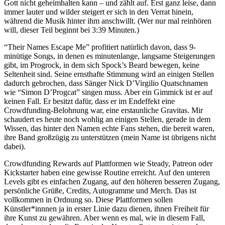
Gott nicht geheimhalten kann – und zählt auf. Erst ganz leise, dann
immer lauter und wilder steigert er sich in den Verrat hinein,
während die Musik hinter ihm anschwillt. (Wer nur mal reinhören
will, dieser Teil beginnt bei 3:39 Minuten.)
“Their Names Escape Me” profitiert natürlich davon, dass 9-
minütige Songs, in denen es minutenlange, langsame Steigerungen
gibt, im Progrock, in dem sich Spock’s Beard bewegen, keine
Seltenheit sind. Seine ernsthafte Stimmung wird an einigen Stellen
dadurch gebrochen, dass Sänger Nick D’Virgilio Quatschnamen
wie “Simon D’Progcat” singen muss. Aber ein Gimmick ist er auf
keinen Fall. Er besitzt dafür, dass er im Endeffekt eine
Crowdfunding-Belohnung war, eine erstaunliche Gravitas. Mir
schaudert es heute noch wohlig an einigen Stellen, gerade in dem
Wissen, das hinter den Namen echte Fans stehen, die bereit waren,
ihre Band großzügig zu unterstützen (mein Name ist übrigens nicht
dabei).
Crowdfunding Rewards auf Plattformen wie Steady, Patreon oder
Kickstarter haben eine gewisse Routine erreicht. Auf den unteren
Levels gibt es einfachen Zugang, auf den höheren besseren Zugang,
persönliche Grüße, Credits, Autogramme und Merch. Das ist
vollkommen in Ordnung so. Diese Plattformen sollen
Künstler*innnen ja in erster Linie dazu dienen, ihnen Freiheit für
ihre Kunst zu gewähren. Aber wenn es mal, wie in diesem Fall,