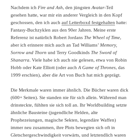
Nachdem ich
Fire and Ash
, den jüngsten
Avatar-
Teil
gesehen hatte, war mir ein anderer Vergleich in den Kopf
geschossen, den ich auch
auf Letterboxd festgehalten
hatte:
Fantasy-Buchzyklen aus den 90er Jahren. Meine erste
Referenz ist natürlich Robert Jordans
The Wheel of Time
,
aber ich erinnere mich auch an Tad Williams’
Memory,
Sorrow and Thorn
und Terry Goodkinds
The Sword of
Shanarra
. Viele habe ich auch nie gelesen, etwa von Robin
Hobb oder Kate Elliott (oder auch
A Game of Thrones
, das
1999 erschien), aber die Art von Buch hat mich geprägt.
Die Merkmale waren immer ähnlich. Die Bücher waren dick
(600+ Seiten). Sie standen nie für sich allein. Während man
drinsteckte, fühlten sie sich toll an. Ihr Worldbuilding setzte
ähnliche Bausteine (jugendliche Helden, alte
Prophezeiungen, magische Sekten, legendäre Waffen)
immer neu zusammen, ihre Plots bewegten sich oft in
Gletschergeschwindigkeit vorwärts, und letztendlich waren