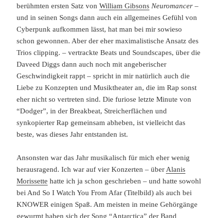
berühmten ersten Satz von
William Gibsons
Neuromancer
–
und in seinen Songs dann auch ein allgemeines Gefühl von
Cyberpunk aufkommen lässt, hat man bei mir sowieso
schon gewonnen. Aber der eher maximalistische Ansatz des
Trios clipping. – vertrackte Beats und Soundscapes, über die
Daveed Diggs dann auch noch mit angeberischer
Geschwindigkeit rappt – spricht in mir natürlich auch die
Liebe zu Konzepten und Musiktheater an, die im Rap sonst
eher nicht so vertreten sind. Die furiose letzte Minute von
“Dodger”, in der Breakbeat, Streicherflächen und
synkopierter Rap gemeinsam abheben, ist vielleicht das
beste, was dieses Jahr entstanden ist.
Ansonsten war das Jahr musikalisch für mich eher wenig
herausragend. Ich war auf vier Konzerten – über
Alanis
Morissette
hatte ich ja schon geschrieben – und hatte sowohl
bei And So I Watch You From Afar (Titelbild) als auch bei
KNOWER einigen Spaß. Am meisten in meine Gehörgänge
gewurmt haben sich der Song “Antarctica” der Band