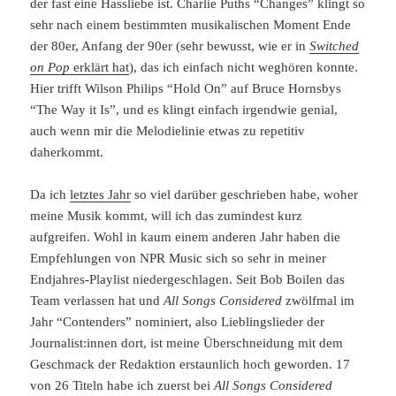
der fast eine Hassliebe ist. Charlie Puths “Changes” klingt so
sehr nach einem bestimmten musikalischen Moment Ende
der 80er, Anfang der 90er (sehr bewusst, wie er in
Switched
on Pop
erklärt hat
), das ich einfach nicht weghören konnte.
Hier trifft Wilson Philips “Hold On” auf Bruce Hornsbys
“The Way it Is”, und es klingt einfach irgendwie genial,
auch wenn mir die Melodielinie etwas zu repetitiv
daherkommt.
Da ich
letztes Jahr
so viel darüber geschrieben habe, woher
meine Musik kommt, will ich das zumindest kurz
aufgreifen. Wohl in kaum einem anderen Jahr haben die
Empfehlungen von NPR Music sich so sehr in meiner
Endjahres-Playlist niedergeschlagen. Seit Bob Boilen das
Team verlassen hat und
All Songs Considered
zwölfmal im
Jahr “Contenders” nominiert, also Lieblingslieder der
Journalist:innen dort, ist meine Überschneidung mit dem
Geschmack der Redaktion erstaunlich hoch geworden. 17
von 26 Titeln habe ich zuerst bei
All Songs Considered