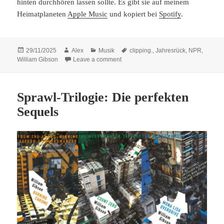
hinten durchhören lassen sollte. Es gibt sie auf meinem
Heimatplaneten
Apple Music
und kopiert bei
Spotify
.
Posted
Author
Categories
Tags
29/11/2025
Alex
Musik
clipping.
,
Jahresrück
,
NPR
,
on
on Playlist 2025
William Gibson
Leave a comment
Sprawl-Trilogie: Die perfekten
Sequels