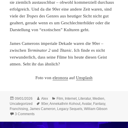
sie ziemlich austauschbar – obwohl kommerziell durchaus
erfolgreich. Und da die 90er eine andere Zeit waren, sind
viele der
Tropes
des Genres aus heutiger Sicht nicht gut
gealtert, gerade wenn es um Geschlechterbilder oder die
Darstellung von “exotischen” Kulturen geht.
James Camerons imperiale Dekade waren die 90er –
zwischen
Terminator 2
und
Titanic
. Ich finde es nicht
verwunderlich, dass seine Filme bis heute diesen Geist
atmen. Seht ihr das ähnlich?
Foto von
eleonora
auf
Unsplash
Posted
Author
Categories
09/01/2026
Alex
Film
,
Internet
,
Literatur
,
Medien
,
on
Tags
Uncategorized
90er
,
Annekathrin Kohout
,
Avatar
,
Fantasy
,
Franchising
,
James Cameron
,
Legacy Sequels
,
William Gibson
on Unsortierte Gedanken #7: Hyperinterpretation, Fortset
3 Comments